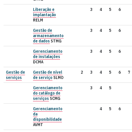
Liberação e
3
4
5
6
implantação
RELM
Gestão de
3
4
5
6
armazenamento
de dados
STMG
Gerenciamento
3
4
5
6
de instalações
DCMA
Gestão de
Gestão de nível
2
3
4
5
6
7
serviços
de serviço
SLMO
Gerenciamento
3
4
5
do catálogo de
serviços
SCMG
Gerenciamento
4
5
6
da
disponibilidade
AVMT