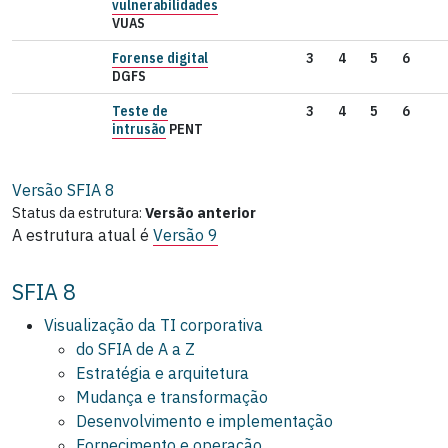
vulnerabilidades
VUAS
Forense digital
3
4
5
6
DGFS
Teste de
3
4
5
6
intrusão
PENT
Versão SFIA
8
Status da estrutura:
Versão anterior
A estrutura atual é
Versão 9
SFIA 8
Visualização da TI corporativa
do SFIA de A a Z
Estratégia e arquitetura
Mudança e transformação
Desenvolvimento e implementação
Fornecimento e operação