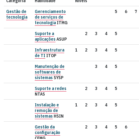
Categoria
Habilidade
Níveis
Gestão de
Gerenciamento
5
6
7
tecnologia
de serviços de
tecnologia
ITMG
Suporte a
2
3
4
5
aplicações
ASUP
Infraestrutura
1
2
3
4
5
de TI
ITOP
Manutenção de
3
4
5
softwares de
sistemas
SYSP
Suporte a redes
2
3
4
5
NTAS
Instalação e
1
2
3
4
5
remoção de
sistemas
HSIN
Gestão da
2
3
4
5
6
configuração
CFMG