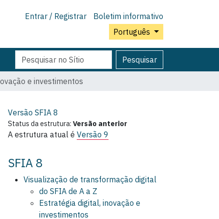
Entrar / Registrar
Boletim informativo
Português
Pesquisar
Pesquisa
Pesquisar
Avançada…
inovação e investimentos
Versão SFIA
8
Status da estrutura:
Versão anterior
A estrutura atual é
Versão 9
SFIA 8
Visualização de transformação digital
do SFIA de A a Z
Estratégia digital, inovação e
investimentos