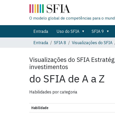
O modelo global de competências para o mundo
Entrada
Uso do SFIA
SFIA 9
Entrada
SFIA 8
Visualizações do SFIA
Visualizações do SFIA
Estratég
investimentos
do SFIA de A a Z
Habilidades por categoria
Habilidade