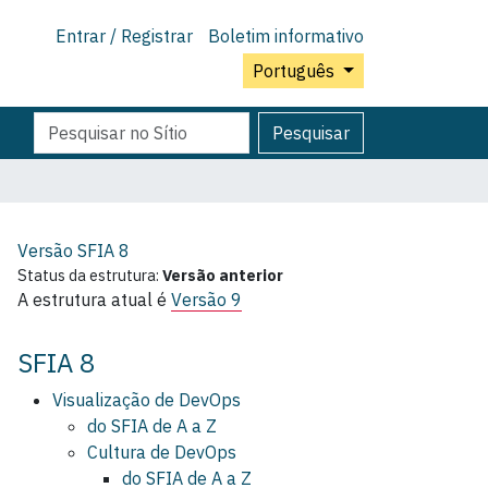
Entrar / Registrar
Boletim informativo
Português
Pesquisar
Pesquisa
Pesquisar
Avançada…
Versão SFIA
8
Status da estrutura:
Versão anterior
A estrutura atual é
Versão 9
SFIA 8
Visualização de DevOps
do SFIA de A a Z
Cultura de DevOps
do SFIA de A a Z