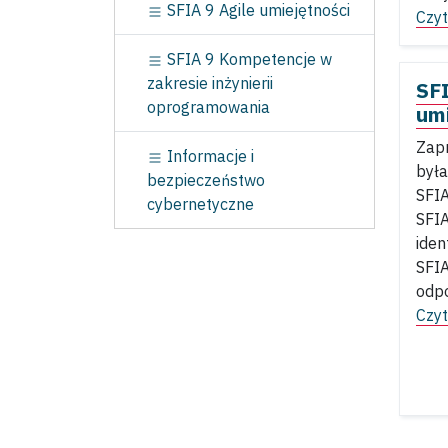
SFIA 9 Agile umiejętności
Czyt
SFIA 9 Kompetencje w
zakresie inżynierii
SFI
oprogramowania
umi
Zapr
Informacje i
była
bezpieczeństwo
SFIA
cybernetyczne
SFIA
iden
SFIA
odpo
Czyt