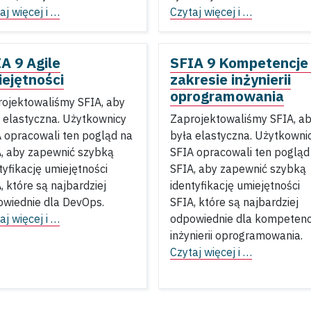
aj więcej i …
Czytaj więcej i …
A 9 Agile
SFIA 9 Kompetencje
ejętności
zakresie inżynierii
oprogramowania
ojektowaliśmy SFIA, aby
 elastyczna. Użytkownicy
Zaprojektowaliśmy SFIA, a
 opracowali ten pogląd na
była elastyczna. Użytkowni
, aby zapewnić szybką
SFIA opracowali ten pogląd
tyfikację umiejętności
SFIA, aby zapewnić szybką
, które są najbardziej
identyfikację umiejętności
wiednie dla DevOps.
SFIA, które są najbardziej
aj więcej i …
odpowiednie dla kompetenc
inżynierii oprogramowania.
Czytaj więcej i …