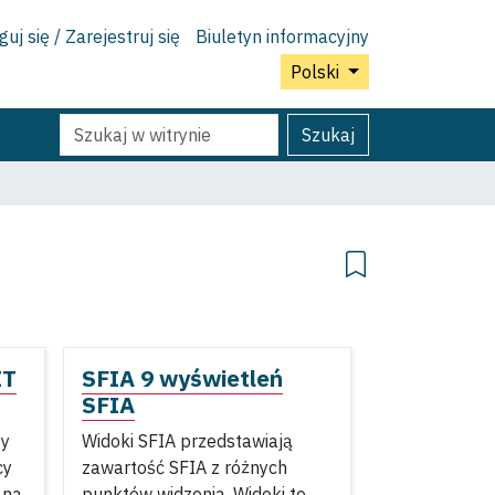
uj się / Zarejestruj się
Biuletyn informacyjny
Polski
Szukaj
Wyszukiwanie
Szukaj
Zaawansowane...
IT
SFIA 9 wyświetleń
SFIA
by
Widoki SFIA przedstawiają
cy
zawartość SFIA z różnych
 na
punktów widzenia. Widoki te