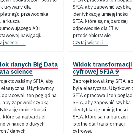
k używany dla
SFIA, aby zapewnić szybką
pletnego przewodnika
identyfikację umiejętności
, arkusza
SFIA, które są najbardziej
sumowującego A3 i
odpowiednie dla IT w
tawowej nawigacji.
przedsiębiorstwie.
aj więcej i …
Czytaj więcej i …
dok danych Big Data
Widok transformacji
ata science
cyfrowej SFIA 9
ojektowaliśmy SFIA, aby
Zaprojektowaliśmy SFIA, a
 elastyczna. Użytkownicy
była elastyczna. Użytkowni
 opracowali ten pogląd na
SFIA opracowali ten pogląd
, aby zapewnić szybką
SFIA, aby zapewnić szybką
tyfikację umiejętności
identyfikację umiejętności
, które są najbardziej
SFIA, które są najbardziej
tne w nauce o dużych
istotne dla transformacji
ch / danych
cyfrowej.