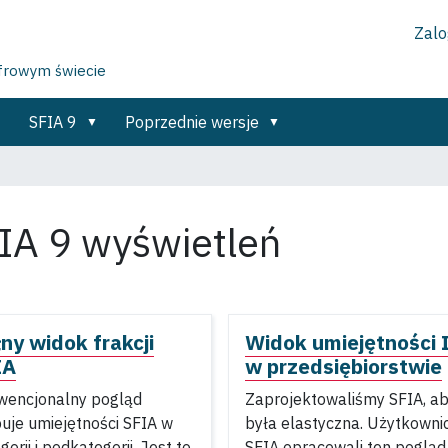
Zalog
yfrowym świecie
SFIA 9
Poprzednie wersje
IA 9 wyświetleń
ny widok frakcji
Widok umiejętności 
IA
w przedsiębiorstwie
wencjonalny pogląd
Zaprojektowaliśmy SFIA, a
uje umiejętności SFIA w
była elastyczna. Użytkowni
gorii i podkategorii. Jest to
SFIA opracowali ten pogląd