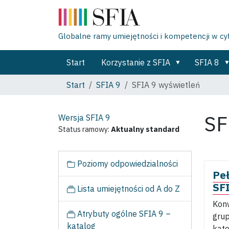
Globalne ramy umiejętności i kompetencji w c
Start
Korzystanie z SFIA
SFIA 8
Start
SFIA 9
SFIA 9 wyświetleń
SF
Wersja SFIA
9
Status ramowy:
Aktualny standard
N
Poziomy odpowiedzialności
a
Peł
w
SF
Lista umiejętności od A do Z
i
Kon
g
Atrybuty ogólne SFIA 9 –
grup
a
katalog
kate