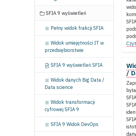
c
wido
j
SFIA 9 wyświetleń
kom
a
SFIA
Pełny widok frakcji SFIA
pod
pods
Widok umiejętności IT w
Czyt
przedsiębiorstwie
Wi
SFIA 9 wyświetleń SFIA
/ D
Widok danych Big Data /
Zapr
Data science
była
SFIA
Widok transformacji
SFIA
cyfrowej SFIA 9
iden
SFIA
SFIA 9 Widok DevOps
isto
dany