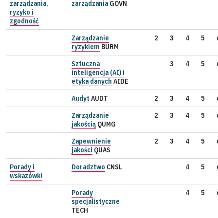
zarządzania,
zarządzania
GOVN
ryzyko i
zgodność
Zarządzanie
2
3
4
5
ryzykiem
BURM
Sztuczna
3
4
5
inteligencja (AI) i
etyka danych
AIDE
Audyt
AUDT
2
3
4
5
Zarządzanie
2
3
4
5
jakością
QUMG
Zapewnienie
2
3
4
5
jakości
QUAS
Porady i
Doradztwo
CNSL
4
5
wskazówki
Porady
4
5
specjalistyczne
TECH