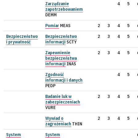
Zarządzanie
4
5
zapotrzebowaniem
DEMM
Pomiar
MEAS
2
3
4
5
Bezpieczeństwo
Bezpieczeństwo
2
3
4
5
i prywatność
informacji
SCTY
Zapewnienie
2
3
4
5
bezpieczeństwa
informacji
INAS
Zgodność
4
5
informacji i danych
PEDP
Badanie luk w
2
3
4
5
zabezpieczeniach
VURE
Wywiad o
2
3
4
5
zagrożeniach
THIN
System
System