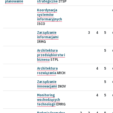
planowanie
strategiczne
ITSP
Koordynacja
systemów
informacyjnych
ISCO
Zarządzanie
3
4
5
informacjami
IRMG
Architektura
5
przedsiębiorstw i
biznesu
STPL
Architektura
4
5
rozwiązania
ARCH
Zarządzanie
5
innowacjami
INOV
Monitoring
4
5
wschodzących
technologii
EMRG
Badania formalne
2
3
4
5