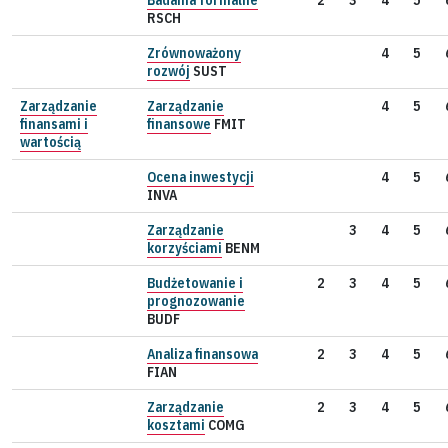
RSCH
Zrównoważony
4
5
rozwój
SUST
Zarządzanie
Zarządzanie
4
5
finansami i
finansowe
FMIT
wartością
Ocena inwestycji
4
5
INVA
Zarządzanie
3
4
5
korzyściami
BENM
Budżetowanie i
2
3
4
5
prognozowanie
BUDF
Analiza finansowa
2
3
4
5
FIAN
Zarządzanie
2
3
4
5
kosztami
COMG