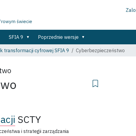
Zalog
yfrowym świecie
SFIA 9
Poprzednie wersje
k transformacji cyfrowej SFIA 9
Cyberbezpieczeństwo
stwo
two
acji
SCTY
czeństwa i strategii zarządzania