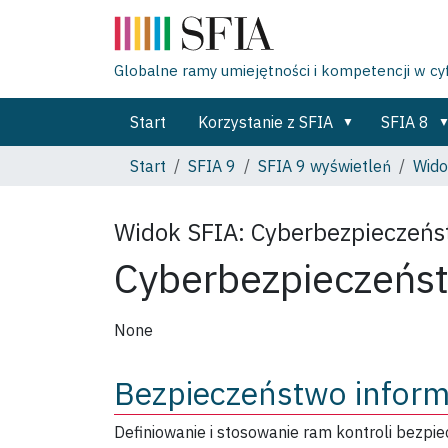
Globalne ramy umiejętności i kompetencji w c
Start
Korzystanie z SFIA
SFIA 8
Start
SFIA 9
SFIA 9 wyświetleń
Wido
Widok SFIA:
Cyberbezpieczeń
Cyberbezpieczeńs
None
Bezpieczeństwo inform
Definiowanie i stosowanie ram kontroli bezpie