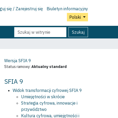
uj się / Zarejestruj się
Biuletyn informacyjny
Polski
Szukaj
Wyszukiwanie
Szukaj
Zaawansowane...
Wersja SFIA
9
Status ramowy:
Aktualny standard
SFIA 9
Widok transformacji cyfrowej SFIA 9
Umiejętności w skrócie
Strategia cyfrowa, innowacje i
przywództwo
Kultura cyfrowa, umiejętności i