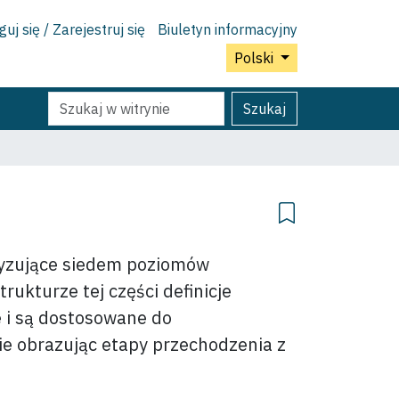
uj się / Zarejestruj się
Biuletyn informacyjny
Polski
Szukaj
Wyszukiwanie
Szukaj
Zaawansowane...
eryzujące siedem poziomów
trukturze tej części definicje
 i są dostosowane do
e obrazując etapy przechodzenia z