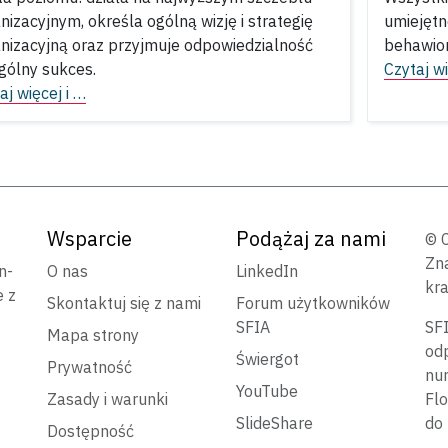
nizacyjnym, określa ogólną wizję i strategię
umiejętn
nizacyjną oraz przyjmuje odpowiedzialność
behawior
gólny sukces.
Czytaj wi
aj więcej i …
Wsparcie
Podążaj za nami
© 
Zn
n-
O nas
LinkedIn
kra
e z
Skontaktuj się z nami
Forum użytkowników
SFIA
SFI
Mapa strony
odp
Świergot
Prywatność
nu
YouTube
Zasady i warunki
Flo
SlideShare
do 
Dostępność