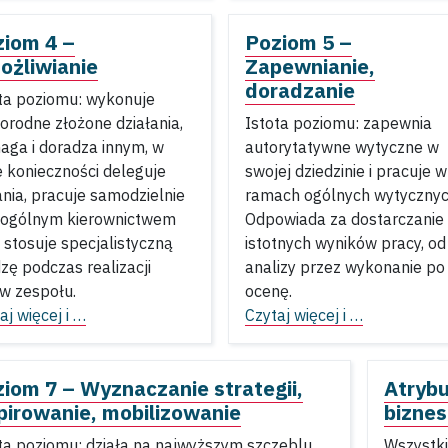
ziom 4 –
Poziom 5 –
ożliwianie
Zapewnianie,
doradzanie
ta poziomu: wykonuje
orodne złożone działania,
Istota poziomu: zapewnia
ga i doradza innym, w
autorytatywne wytyczne w
e konieczności deleguje
swojej dziedzinie i pracuje w
nia, pracuje samodzielnie
ramach ogólnych wytycznyc
 ogólnym kierownictwem
Odpowiada za dostarczanie
 stosuje specjalistyczną
istotnych wyników pracy, od
zę podczas realizacji
analizy przez wykonanie po
w zespołu.
ocenę.
aj więcej i …
Czytaj więcej i …
iom 7 – Wyznaczanie strategii,
Atrybu
pirowanie, mobilizowanie
biznes
ta poziomu: działa na najwyższym szczeblu
Wszystki