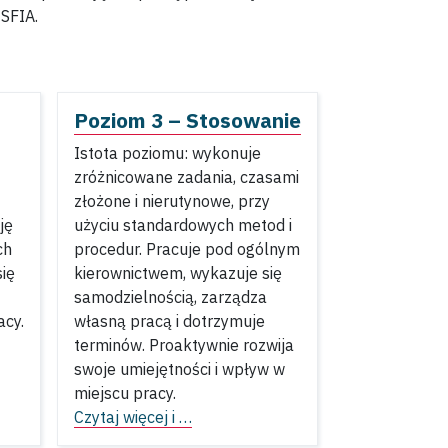
SFIA.
Poziom 3 – Stosowanie
Istota poziomu: wykonuje
zróżnicowane zadania, czasami
złożone i nierutynowe, przy
ję
użyciu standardowych metod i
ch
procedur. Pracuje pod ogólnym
ię
kierownictwem, wykazuje się
samodzielnością, zarządza
acy.
własną pracą i dotrzymuje
terminów. Proaktywnie rozwija
swoje umiejętności i wpływ w
miejscu pracy.
Czytaj więcej i …