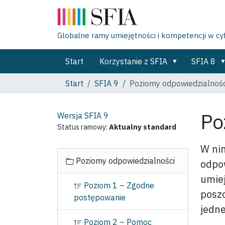
Globalne ramy umiejętności i kompetencji w c
Start
Korzystanie z SFIA
SFIA 8
Start
SFIA 9
Poziomy odpowiedzialnośc
Po
Wersja SFIA
9
Status ramowy:
Aktualny standard
W nin
N
Poziomy odpowiedzialności
odpow
a
umiej
w
Poziom 1 – Zgodne
i
poszc
postępowanie
g
jedne
a
Poziom 2 – Pomoc