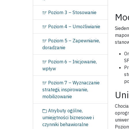
c
j
Poziom 3 – Stosowanie
Moc
a
Poziom 4 – Umożliwianie
Siedem
mapowa
Poziom 5 – Zapewnianie,
stanow
doradzanie
Or
SF
Poziom 6 – Inicjowanie,
Pr
wpływ
st
po
Poziom 7 – Wyznaczanie
strategii, inspirowanie,
Uni
mobilizowanie
Chocia
Atrybuty ogólne,
oprogr
umiejętności biznesowe i
uniwer
czynniki behawioralne
Poziom