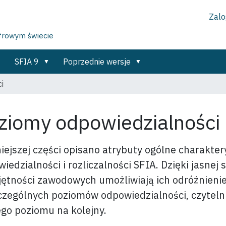
Zalog
yfrowym świecie
SFIA 9
Poprzednie wersje
i
ziomy odpowiedzialności
iejszej części opisano atrybuty ogólne charakt
iedzialności i rozliczalności SFIA. Dzięki jasnej s
ętności zawodowych umożliwiają ich odróżnienie
zególnych poziomów odpowiedzialności, czytelni
go poziomu na kolejny.