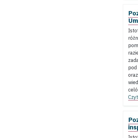
Po
Um
Isto
różn
poma
razi
zada
pod
oraz
wied
celó
Czyt
Poz
ins
Isto