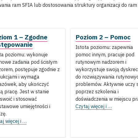
nia ram SFIA lub dostosowania struktury organizacji do ram 
ziom 1 – Zgodne
Poziom 2 – Pomoc
stępowanie
Istota poziomu: zapewnia
ta poziomu: wykonuje
pomoc innym, pracuje pod
nowe zadania pod ścisłym
rutynowym nadzorem i
orem, postępuje zgodnie z
wykorzystuje swoją dyskrec
rukcjami i wymaga
do rozwiązywania rutynowy
azówek, aby ukończyć
problemów. Aktywnie uczy s
ą pracę. Jest w stanie
poprzez szkolenia i
swoić i stosować
doświadczenia w miejscu pr
tawowe umiejętności i
Czytaj więcej i …
zę.
aj więcej i …