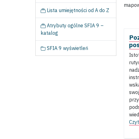
mapowa
Lista umiejętności od A do Z
Atrybuty ogólne SFIA 9 –
katalog
Po
po
SFIA 9 wyświetleń
Isto
ruty
nadz
inst
wsk
swoj
przy
pods
wied
Czyt