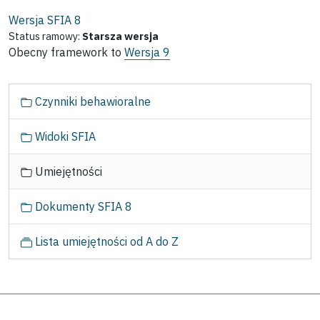
Wersja SFIA
8
Status ramowy:
Starsza wersja
Obecny framework to
Wersja 9
N
Czynniki behawioralne
a
w
Widoki SFIA
i
g
Umiejętności
a
c
Dokumenty SFIA 8
j
a
Lista umiejętności od A do Z