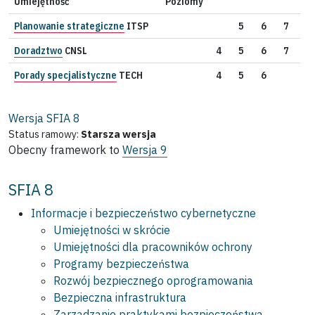
Umiejętność
Poziomy
Planowanie strategiczne
ITSP
5
6
7
Doradztwo
CNSL
4
5
6
7
Porady specjalistyczne
TECH
4
5
6
Wersja SFIA
8
Status ramowy:
Starsza wersja
Obecny framework to
Wersja 9
SFIA 8
Informacje i bezpieczeństwo cybernetyczne
Umiejętności w skrócie
Umiejętności dla pracowników ochrony
Programy bezpieczeństwa
Rozwój bezpiecznego oprogramowania
Bezpieczna infrastruktura
Zarządzanie praktykami bezpieczeństwa