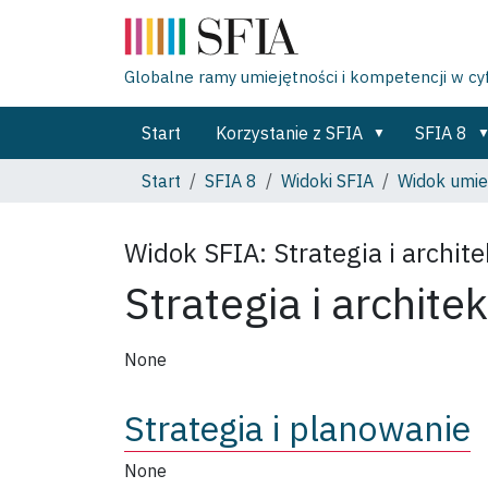
Globalne ramy umiejętności i kompetencji w c
Start
Korzystanie z SFIA
SFIA 8
Start
SFIA 8
Widoki SFIA
Widok umiej
Widok SFIA:
Strategia i archit
Strategia i archite
None
Strategia i planowanie
None