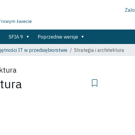
Zalog
yfrowym świecie
SFIA 9
Poprzednie wersje
ętności IT w przedsiębiorstwie
Strategia i architektura
ektura
ktura