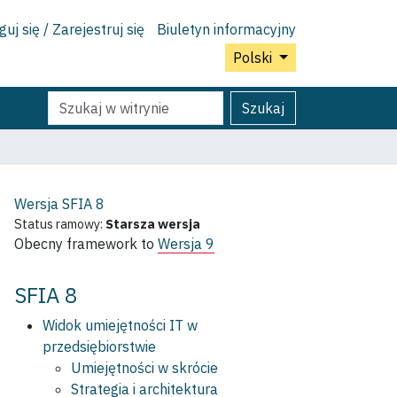
uj się / Zarejestruj się
Biuletyn informacyjny
Polski
Szukaj
Wyszukiwanie
Szukaj
Zaawansowane...
Wersja SFIA
8
Status ramowy:
Starsza wersja
Obecny framework to
Wersja 9
SFIA 8
Widok umiejętności IT w
przedsiębiorstwie
Umiejętności w skrócie
Strategia i architektura