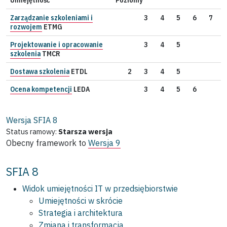
Zarządzanie szkoleniami i
3
4
5
6
7
rozwojem
ETMG
Projektowanie i opracowanie
3
4
5
szkolenia
TMCR
Dostawa szkolenia
ETDL
2
3
4
5
Ocena kompetencji
LEDA
3
4
5
6
Wersja SFIA
8
Status ramowy:
Starsza wersja
Obecny framework to
Wersja 9
SFIA 8
Widok umiejętności IT w przedsiębiorstwie
Umiejętności w skrócie
Strategia i architektura
Zmiana i transformacja