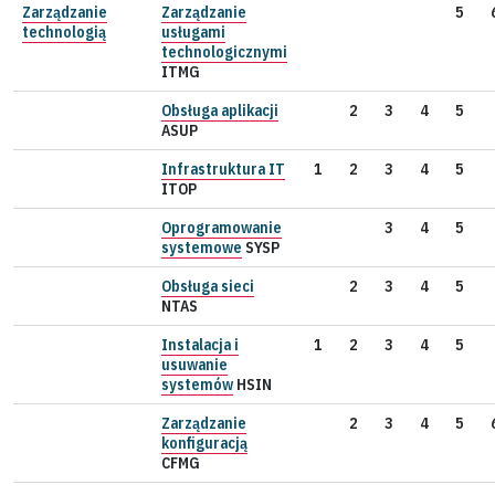
Zarządzanie
Zarządzanie
5
technologią
usługami
technologicznymi
ITMG
Obsługa aplikacji
2
3
4
5
ASUP
Infrastruktura IT
1
2
3
4
5
ITOP
Oprogramowanie
3
4
5
systemowe
SYSP
Obsługa sieci
2
3
4
5
NTAS
Instalacja i
1
2
3
4
5
usuwanie
systemów
HSIN
Zarządzanie
2
3
4
5
konfiguracją
CFMG