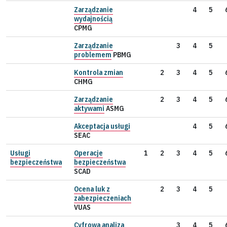
Zarządzanie
4
5
wydajnością
CPMG
Zarządzanie
3
4
5
problemem
PBMG
Kontrola zmian
2
3
4
5
CHMG
Zarządzanie
2
3
4
5
aktywami
ASMG
Akceptacja usługi
4
5
SEAC
Usługi
Operacje
1
2
3
4
5
bezpieczeństwa
bezpieczeństwa
SCAD
Ocena luk z
2
3
4
5
zabezpieczeniach
VUAS
Cyfrowa analiza
3
4
5