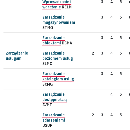
Wprowadzanie i
3
4
5
wdrażanie
RELM
Zarządzanie
3
4
5
magazynowaniem
STMG
Zarządzanie
3
4
5
obiektami
DCMA
Zarządzanie
Zarządzanie
2
3
4
5
usługami
poziomem usług
SLMO
Zarządzanie
3
4
5
katalogiem usług
SCMG
Zarządzanie
4
5
dostępnością
AVMT
Zarządzanie
2
3
4
5
zdarzeniami
USUP