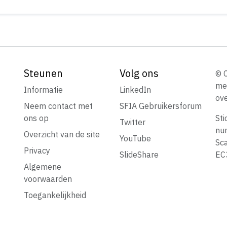
Steunen
Volg ons
© C
me
Informatie
LinkedIn
ove
Neem contact met
SFIA Gebruikersforum
ons op
Sti
Twitter
nu
Overzicht van de site
YouTube
Sca
Privacy
SlideShare
EC3
Algemene
voorwaarden
Toegankelijkheid