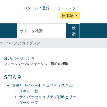
ログイン / 登録
ニュースレター
日本語
サ
詳
検
イ
細
索
ト
検
アドバイスとガイダンス
を
索
検
索
SFIAバージョン
9
フレームワークのステータス：
現在の標準
SFIA 9
情報とサイバーセキュリティスキル
スキル一覧
サイバーセキュリティ戦略とリー
ダーシップ