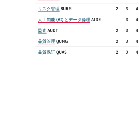
リスク管理
BURM
2
3
4
人工知能 (AI) とデータ倫理
AIDE
3
4
監査
AUDT
2
3
4
品質管理
QUMG
2
3
4
品質保証
QUAS
2
3
4