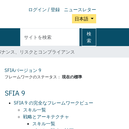
ログイン / 登録
ニュースレター
日本語
サ
詳
検
イ
細
索
ト
検
バナンス、リスクとコンプライアンス
を
索
検
索
SFIAバージョン
9
フレームワークのステータス：
現在の標準
SFIA 9
SFIA 9 の完全なフレームワークビュー
スキル一覧
戦略とアーキテクチャ
スキル一覧