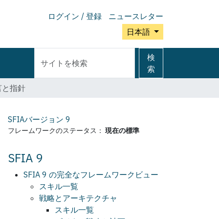
ログイン / 登録
ニュースレター
日本語
サ
詳
検
イ
細
索
ト
検
言と指針
を
索
検
索
SFIAバージョン
9
フレームワークのステータス：
現在の標準
SFIA 9
SFIA 9 の完全なフレームワークビュー
スキル一覧
戦略とアーキテクチャ
スキル一覧