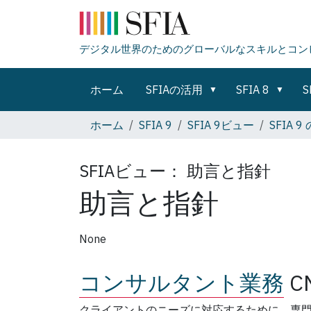
デジタル世界のためのグローバルなスキルとコン
ホーム
SFIAの活用
SFIA 8
S
ホーム
SFIA 9
SFIA 9ビュー
SFIA
SFIAビュー：
助言と指針
助言と指針
None
コンサルタント業務
C
クライアントのニーズに対応するために、専