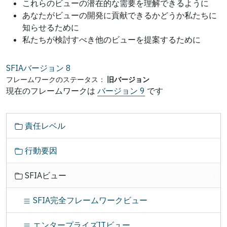
これらのビューの潜在的な需要を理解できるように
あなたがビューの開発に貢献できるかどうか私たちに
知らせるために
私たちが検討すべき他のビューを提案するために
SFIAバージョン
8
フレームワークのステータス：
旧バージョン
現在のフレームワークは
バージョン 9
です
ナ
責任レベル
ビ
ゲ
行動要因
ー
シ
SFIAビュー
ョ
ン
SFIA完全フレームワークビュー
エンタープライズITビュー