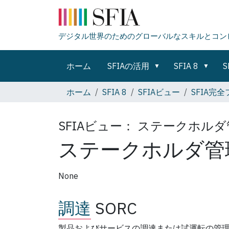
デジタル世界のためのグローバルなスキルとコン
ホーム
SFIAの活用
SFIA 8
S
ホーム
SFIA 8
SFIAビュー
SFIA完
SFIAビュー：
ステークホルダ
ステークホルダ管
None
調達
SORC
製品およびサービスの調達または試運転の管