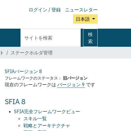
ログイン / 登録
ニュースレター
日本語
サ
詳
検
イ
細
索
ト
検
ト
ステークホルダ管理
を
索
検
索
SFIAバージョン
8
フレームワークのステータス：
旧バージョン
現在のフレームワークは
バージョン 9
です
SFIA 8
SFIA完全フレームワークビュー
スキル一覧
戦略とアーキテクチャ