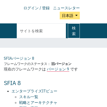
ログイン / 登録
ニュースレター
日本語
サ
詳
検
イ
細
索
ト
検
を
索
検
索
SFIAバージョン
8
フレームワークのステータス：
旧バージョン
現在のフレームワークは
バージョン 9
です
SFIA 8
エンタープライズITビュー
スキル一覧
戦略とアーキテクチャ