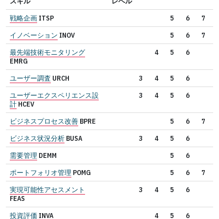
スキル
レベル
戦略企画
ITSP
5
6
7
イノベーション
INOV
5
6
7
最先端技術モニタリング
4
5
6
EMRG
ユーザー調査
URCH
3
4
5
6
ユーザーエクスペリエンス設
3
4
5
6
計
HCEV
ビジネスプロセス改善
BPRE
5
6
7
ビジネス状況分析
BUSA
3
4
5
6
需要管理
DEMM
5
6
ポートフォリオ管理
POMG
5
6
7
実現可能性アセスメント
3
4
5
6
FEAS
投資評価
INVA
4
5
6