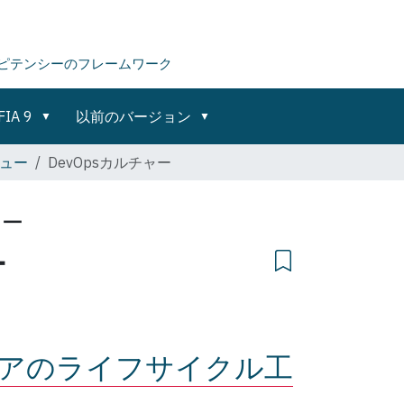
ピテンシーのフレームワーク
FIA 9
以前のバージョン
ビュー
DevOpsカルチャー
ャー
ー
アのライフサイクル工