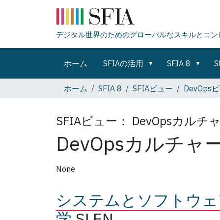
デジタル世界のためのグローバルなスキルとコン
ホーム
SFIAの活用
SFIA 8
S
ホーム
SFIA 8
SFIAビュー
DevOps
SFIAビュー：
DevOpsカルチ
DevOpsカルチャ
None
システムとソフトウェ
学
SLEN