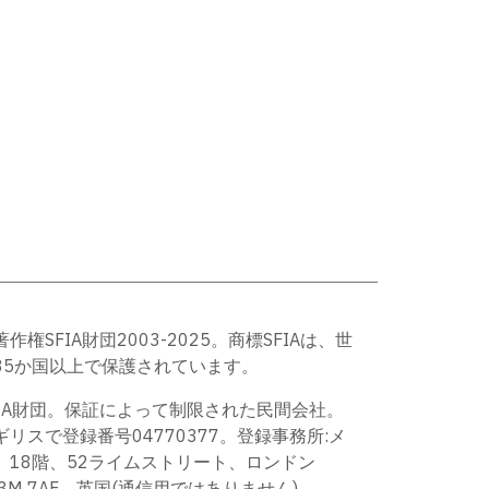
著作権SFIA財団2003-2025。商標SFIAは、世
35か国以上で保護されています。
FIA財団。保証によって制限された民間会社。
ギリスで登録番号04770377。登録事務所:メ
、18階、52ライムストリート、ロンドン
C3M 7AF、英国(通信用ではありません)