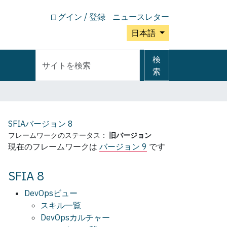
ログイン / 登録
ニュースレター
日本語
サ
詳
検
イ
細
索
ト
検
を
索
検
索
SFIAバージョン
8
フレームワークのステータス：
旧バージョン
現在のフレームワークは
バージョン 9
です
SFIA 8
DevOpsビュー
スキル一覧
DevOpsカルチャー