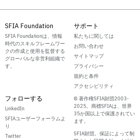
ー
シ
ョ
SFIA Foundation
サポート
ン
SFIA Foundationは、情報
私たちに関しては
時代のスキルフレームワー
お問い合わせ
クの作成と使用を監督する
サイトマップ
グローバルな非営利組織で
す。
プライバシー
規約と条件
アクセシビリティ
フォローする
© 著作権SFIA財団2003-
2025。商標SFIAは、世界
LinkedIn
35か国以上で保護されてい
SFIAユーザーフォーラムよ
ます。
り
SFIA財団。保証によって制
Twitter