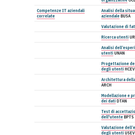
organizzative
OC
Competenze IT aziendali
Analisi della situ
correlate
aziendale
BUSA
Valutazione di fat
Ricerca utenti
UR
Analisi dell’esper
utenti
UNAN
Progettazione de
degli utenti
HCEV
Architettura dell
ARCH
Modellazione e p
dei dati
DTAN
Test di accettazi
dell'utente
BPTS
Valutazione dell’
degli utenti
USEV