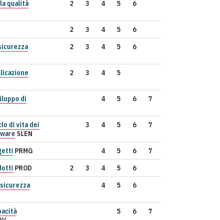
la qualità
2
3
4
5
6
2
3
4
5
6
sicurezza
2
3
4
5
6
licazione
2
3
4
5
iluppo di
4
5
6
7
lo di vita dei
3
4
5
6
7
tware
SLEN
getti
PRMG
4
5
6
7
dotti
PROD
2
3
4
5
6
 sicurezza
4
5
6
pacità
5
6
7