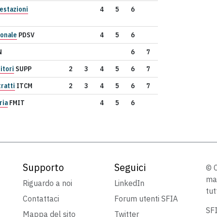
estazioni
4
5
6
ionale
PDSV
4
5
6
N
6
7
itori
SUPP
2
3
4
5
6
7
ratti
ITCM
2
3
4
5
6
7
ria
FMIT
4
5
6
Supporto
Seguici
© C
mar
Riguardo a noi
LinkedIn
tut
Contattaci
Forum utenti SFIA
SFI
Mappa del sito
Twitter