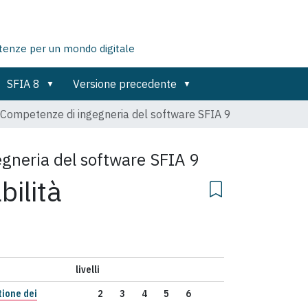
tenze per un mondo digitale
SFIA 8
Versione precedente
Competenze di ingegneria del software SFIA 9
gneria del software SFIA 9
bilità
livelli
tione dei
2
3
4
5
6