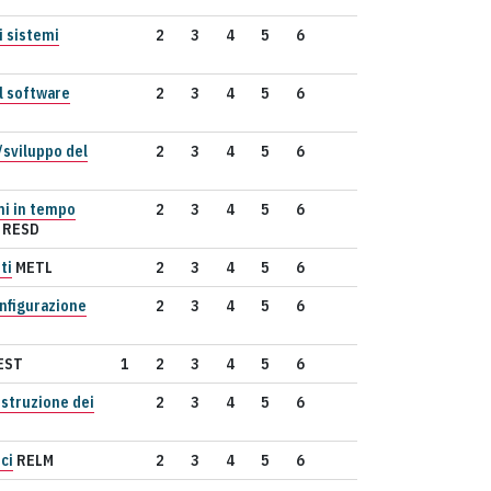
i sistemi
2
3
4
5
6
l software
2
3
4
5
6
sviluppo del
2
3
4
5
6
mi in tempo
2
3
4
5
6
RESD
ti
METL
2
3
4
5
6
nfigurazione
2
3
4
5
6
EST
1
2
3
4
5
6
ostruzione dei
2
3
4
5
6
ci
RELM
2
3
4
5
6