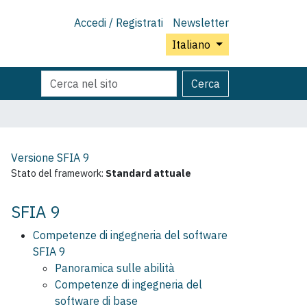
Accedi / Registrati
Newsletter
Italiano
Cerca
Ricerca
Cerca
nel
avanzata…
sito
Versione SFIA
9
Stato del framework:
Standard attuale
SFIA 9
Competenze di ingegneria del software
SFIA 9
Panoramica sulle abilità
Competenze di ingegneria del
software di base