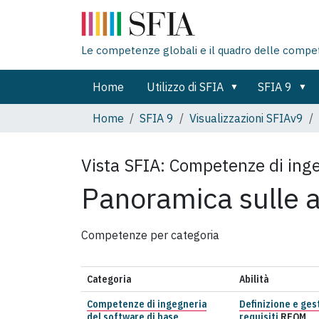
Le competenze globali e il quadro delle compe
Home
Utilizzo di SFIA
SFIA 9
Home
SFIA 9
Visualizzazioni SFIAv9
Vista SFIA:
Competenze di inge
Panoramica sulle a
Competenze per categoria
Categoria
Abilità
Competenze di ingegneria
Definizione e ges
del software di base
requisiti
REQM