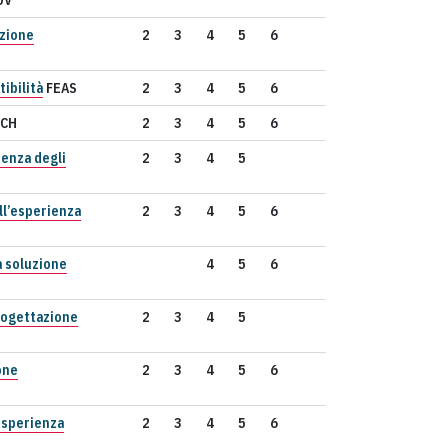
DV
azione
2
3
4
5
6
tibilità
FEAS
2
3
4
5
6
CH
2
3
4
5
6
ienza degli
2
3
4
5
ll’esperienza
2
3
4
5
6
a soluzione
4
5
6
rogettazione
2
3
4
5
one
2
3
4
5
6
esperienza
2
3
4
5
6