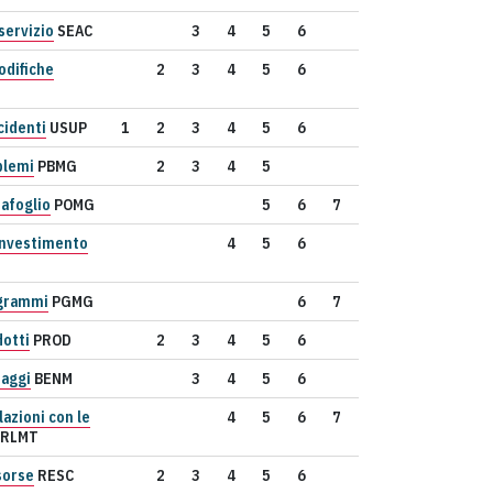
servizio
SEAC
3
4
5
6
odifiche
2
3
4
5
6
cidenti
USUP
1
2
3
4
5
6
blemi
PBMG
2
3
4
5
afoglio
POMG
5
6
7
'investimento
4
5
6
ogrammi
PGMG
6
7
dotti
PROD
2
3
4
5
6
taggi
BENM
3
4
5
6
lazioni con le
4
5
6
7
RLMT
sorse
RESC
2
3
4
5
6