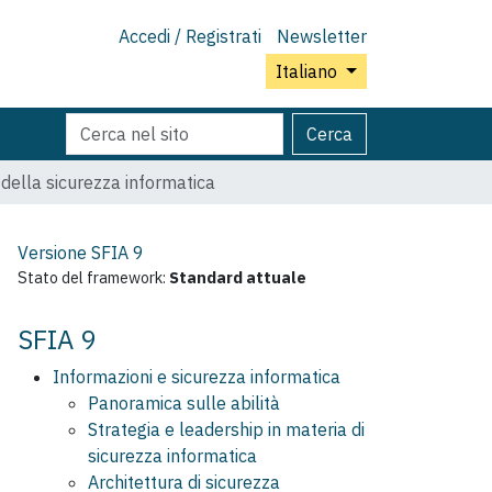
Accedi / Registrati
Newsletter
Italiano
Cerca
Ricerca
Cerca
nel
avanzata…
sito
della sicurezza informatica
Versione SFIA
9
Stato del framework:
Standard attuale
SFIA 9
Informazioni e sicurezza informatica
Panoramica sulle abilità
Strategia e leadership in materia di
sicurezza informatica
Architettura di sicurezza