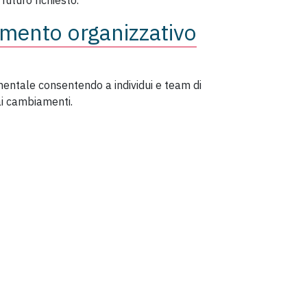
futuro richiesto.
amento organizzativo
entale consentendo a individui e team di
ai cambiamenti.