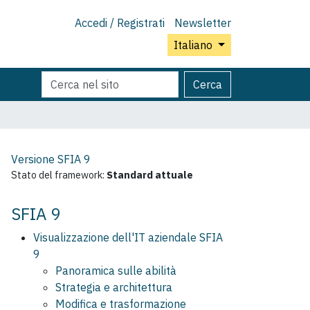
Accedi / Registrati
Newsletter
Italiano
Cerca
Ricerca
Cerca
nel
avanzata…
sito
Versione SFIA
9
Stato del framework:
Standard attuale
SFIA 9
Visualizzazione dell'IT aziendale SFIA
9
Panoramica sulle abilità
Strategia e architettura
Modifica e trasformazione