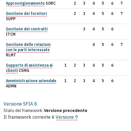
Approvvigionamento
SORC
2
3
4
5
6
7
Gestione dei fornitori
2
3
4
5
6
7
SUPP
Gestione dei contratti
3
4
5
6
ITCM
Gestione delle relazioni
4
5
6
7
con le parti interessate
RLMT
Supporto di assistenza ai
1
2
3
4
5
6
clienti
CSMG
Amministrazione aziendale
1
2
3
4
5
6
ADMN
Versione SFIA
8
Stato del framework:
Versione precedente
Il framework corrente è
Versione 9