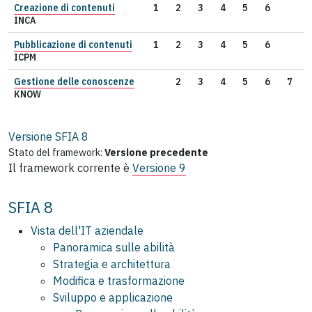
Creazione di contenuti
1
2
3
4
5
6
INCA
Pubblicazione di contenuti
1
2
3
4
5
6
ICPM
Gestione delle conoscenze
2
3
4
5
6
7
KNOW
Versione SFIA
8
Stato del framework:
Versione precedente
Il framework corrente è
Versione 9
SFIA 8
Vista dell'IT aziendale
Panoramica sulle abilità
Strategia e architettura
Modifica e trasformazione
Sviluppo e applicazione