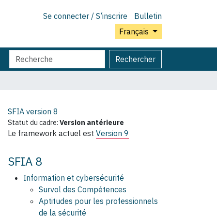
Se connecter / S’inscrire
Bulletin
Français
Chercher
Recherche
Rechercher
par
avancée…
SFIA version
8
Statut du cadre:
Version antérieure
Le framework actuel est
Version 9
SFIA 8
Information et cybersécurité
Survol des Compétences
Aptitudes pour les professionnels
de la sécurité