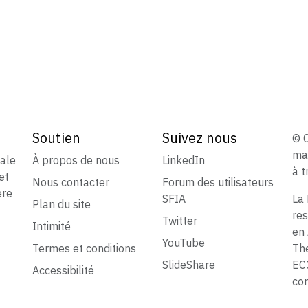
Soutien
Suivez nous
© 
ma
iale
À propos de nous
LinkedIn
à t
et
Nous contacter
Forum des utilisateurs
ère
SFIA
La 
Plan du site
res
Twitter
Intimité
en 
YouTube
Termes et conditions
The
SlideShare
EC
Accessibilité
co