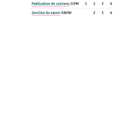
Publication de contenu
ICPM
1
2
3
4
Gestion du savoir
KNOW
2
3
4