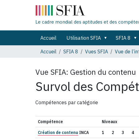
Le cadre mondial des aptitudes et des compét
Accueil
Utilisation SFIA
SFIA 8
Accueil
SFIA 8
Vues SFIA
Vue de l’i
Vue SFIA:
Gestion du contenu
Survol des Compé
Compétences par catégorie
Compétence
Niveaux
Création de contenu
INCA
1
2
3
4