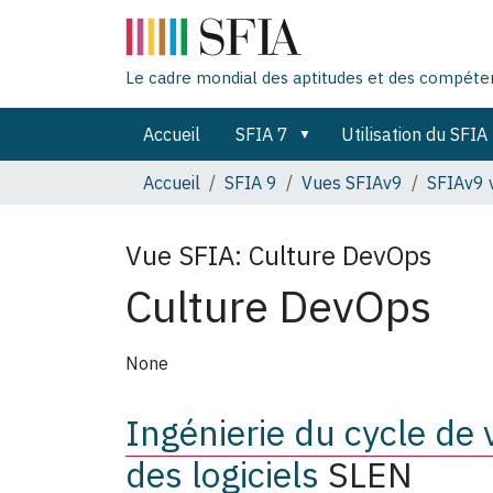
Le cadre mondial des aptitudes et des compét
Accueil
SFIA 7
Utilisation du SFIA
Accueil
SFIA 9
Vues SFIAv9
SFIAv9 
Vue SFIA:
Culture DevOps
Culture DevOps
None
Ingénierie du cycle de 
des logiciels
SLEN