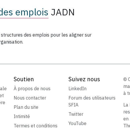
des emplois
JADN
es structures des emplois pour les aligner sur
rganisation.
Soutien
Suivez nous
© 
ma
iale
À propos de nous
LinkedIn
à t
et
Nous contacter
Forum des utilisateurs
ère
SFIA
La 
Plan du site
res
Twitter
Intimité
en 
YouTube
Termes et conditions
The