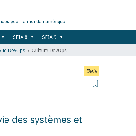
ences pour le monde numérique
SFIA 8
SFIA 9
vue DevOps
Culture DevOps
Béta
vie des systèmes et