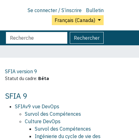
Se connecter / S’inscrire
Bulletin
Français (Canada)
Chercher
Recherche
Rechercher
par
avancée…
SFIA version
9
Statut du cadre:
Béta
SFIA 9
SFIAv9 vue DevOps
Survol des Compétences
Culture DevOps
Survol des Compétences
Ingénierie du cycle de vie des