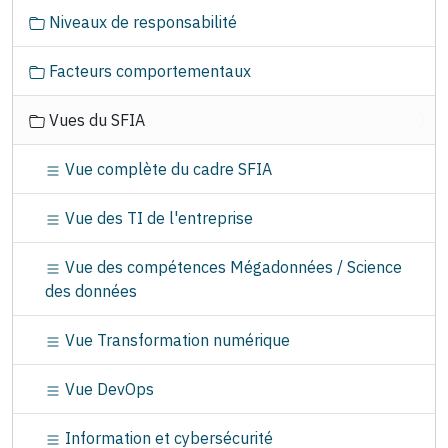
N
Niveaux de responsabilité
a
v
Facteurs comportementaux
i
g
Vues du SFIA
a
t
Vue complète du cadre SFIA
i
o
Vue des TI de l'entreprise
n
Vue des compétences Mégadonnées / Science
des données
Vue Transformation numérique
Vue DevOps
Information et cybersécurité