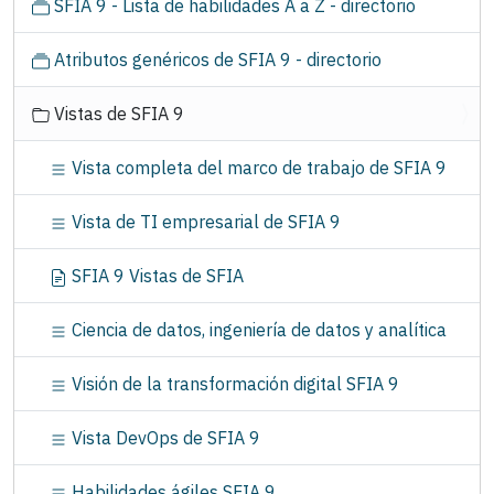
SFIA 9 - Lista de habilidades A a Z - directorio
e
g
Atributos genéricos de SFIA 9 - directorio
a
c
Vistas de SFIA 9
i
ó
Vista completa del marco de trabajo de SFIA 9
n
Vista de TI empresarial de SFIA 9
SFIA 9 Vistas de SFIA
Ciencia de datos, ingeniería de datos y analítica
Visión de la transformación digital SFIA 9
Vista DevOps de SFIA 9
Habilidades ágiles SFIA 9