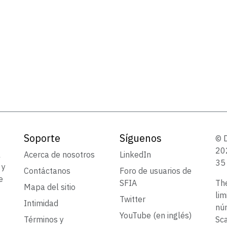
Soporte
Síguenos
© 
202
l
Acerca de nosotros
LinkedIn
35 
 y
Contáctanos
Foro de usuarios de
e
SFIA
Th
Mapa del sitio
lim
Twitter
Intimidad
núm
YouTube (en inglés)
Términos y
Sca