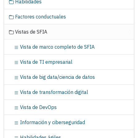
Habilidades
e
g
Factores conductuales
a
c
Vistas de SFIA
i
ó
Vista de marco completo de SFIA
n
Vista de TI empresarial
Vista de big data/ciencia de datos
Vista de transformación digital
Vista de DevOps
Información y ciberseguridad
Habilidades ágiles