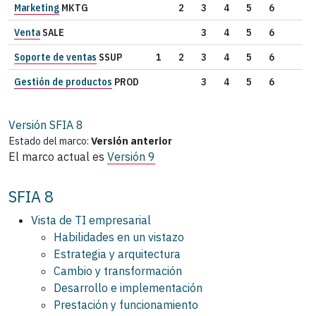
Marketing
MKTG
2
3
4
5
6
Venta
SALE
3
4
5
6
Soporte de ventas
SSUP
1
2
3
4
5
6
Gestión de productos
PROD
3
4
5
6
Versión SFIA
8
Estado del marco:
Versión anterior
El marco actual es
Versión 9
SFIA 8
Vista de TI empresarial
Habilidades en un vistazo
Estrategia y arquitectura
Cambio y transformación
Desarrollo e implementación
Prestación y funcionamiento