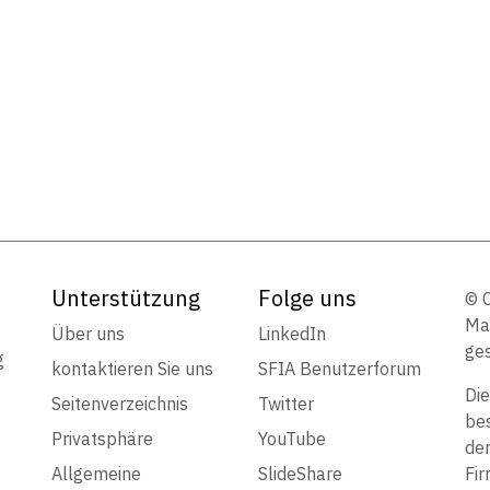
Unterstützung
Folge uns
© 
Mar
Über uns
LinkedIn
ges
g
kontaktieren Sie uns
SFIA Benutzerforum
Die
Seitenverzeichnis
Twitter
bes
Privatsphäre
YouTube
de
Allgemeine
SlideShare
Fir