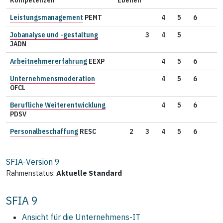
Leistungsmanagement
PEMT
4
5
6
Jobanalyse und -gestaltung
3
4
5
JADN
Arbeitnehmererfahrung
EEXP
4
5
6
Unternehmensmoderation
4
5
6
OFCL
Berufliche Weiterentwicklung
4
5
6
PDSV
Personalbeschaffung
RESC
2
3
4
5
6
SFIA-Version
9
Rahmenstatus:
Aktuelle Standard
SFIA 9
Ansicht für die Unternehmens‑IT