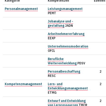
Kategorie
Kompetenzen
Ebenen
Personalmanagement
Leistungsmanagement
PEMT
Jobanalyse und -
gestaltung
JADN
Arbeitnehmererfahrung
EEXP
Unternehmensmoderation
OFCL
Berufliche
Weiterentwicklung
PDSV
Personalbeschaffung
2
RESC
Kompetenzmanagement
Lern- und
2
Entwicklungsmanagement
ETMG
Entwurf und Entwicklung
2
von Lernressourcen
TMCR