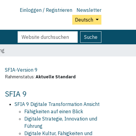
Einloggen / Registrieren
Newsletter
Deutsch
Website
Erweiterte
Suche
durchsuchen
Suche…
ng
SFIA-Version
9
Rahmenstatus:
Aktuelle Standard
SFIA 9
SFIA 9 Digitale Transformation Ansicht
Fähigkeiten auf einen Blick
Digitale Strategie, Innovation und
Führung
Digitale Kultur, Fähigkeiten und