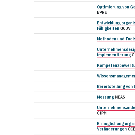
Optimierung von G
BPRE
Entwicklung organi
Fähigkeiten
OCDV
Methoden und Tool
Unternehmensdesig
implementierung
O
Kompetenzbewert
Wissensmanageme
Bereitstellung von 
Messung
MEAS
Unternehmensänd
CIPM
Ermöglichung organ
Veränderungen
OC