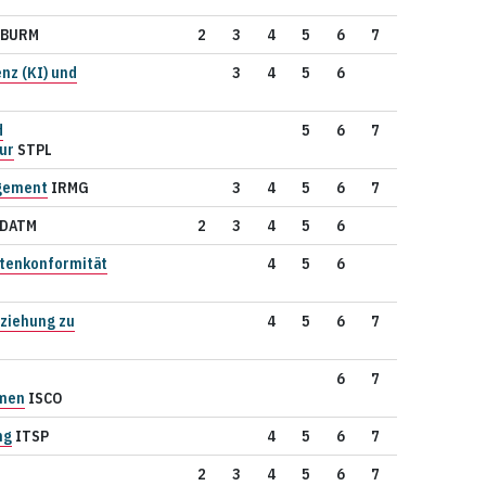
BURM
2
3
4
5
6
7
enz (KI) und
3
4
5
6
d
5
6
7
ur
STPL
gement
IRMG
3
4
5
6
7
DATM
2
3
4
5
6
atenkonformität
4
5
6
ziehung zu
4
5
6
7
6
7
emen
ISCO
ng
ITSP
4
5
6
7
2
3
4
5
6
7