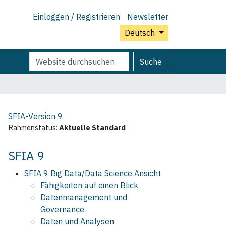
Einloggen / Registrieren
Newsletter
Deutsch
Website
Erweiterte
Suche
durchsuchen
Suche…
SFIA-Version
9
Rahmenstatus:
Aktuelle Standard
SFIA 9
SFIA 9 Big Data/Data Science Ansicht
Fähigkeiten auf einen Blick
Datenmanagement und
Governance
Daten und Analysen