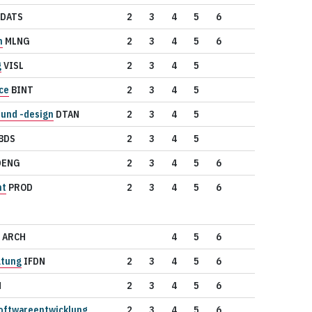
DATS
2
3
4
5
6
n
MLNG
2
3
4
5
6
g
VISL
2
3
4
5
ce
BINT
2
3
4
5
und -design
DTAN
2
3
4
5
BDS
2
3
4
5
DENG
2
3
4
5
6
nt
PROD
2
3
4
5
6
ARCH
4
5
6
ltung
IFDN
2
3
4
5
6
N
2
3
4
5
6
ftwareentwicklung
2
3
4
5
6