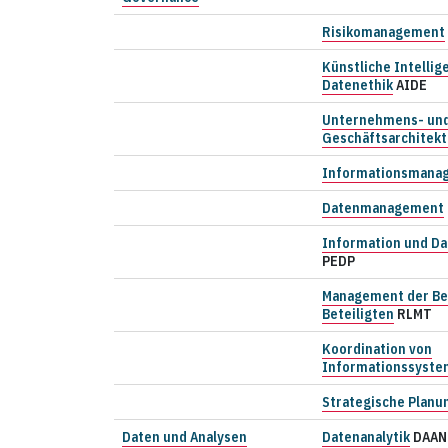
Risikomanagement
Künstliche Intellig
Datenethik
AIDE
Unternehmens- un
Geschäftsarchitekt
Informationsmana
Datenmanagement
Information und D
PEDP
Management der Be
Beteiligten
RLMT
Koordination von
Informationssyst
Strategische Planu
Daten und Analysen
Datenanalytik
DAAN