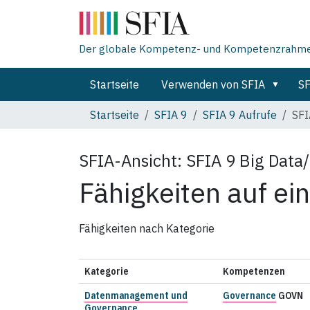
Der globale Kompetenz- und Kompetenzrahmen 
Startseite
Verwenden von SFIA
SF
Startseite
SFIA 9
SFIA 9 Aufrufe
SFI
SFIA-Ansicht:
SFIA 9 Big Data
Fähigkeiten auf ein
Fähigkeiten nach Kategorie
Kategorie
Kompetenzen
Datenmanagement und
Governance
GOVN
Governance