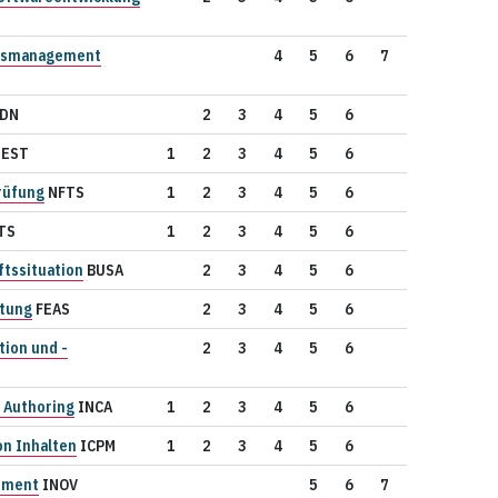
gsmanagement
4
5
6
7
DN
2
3
4
5
6
TEST
1
2
3
4
5
6
Prüfung
NFTS
1
2
3
4
5
6
TS
1
2
3
4
5
6
ftssituation
BUSA
2
3
4
5
6
tung
FEAS
2
3
4
5
6
tion und -
2
3
4
5
6
 Authoring
INCA
1
2
3
4
5
6
on Inhalten
ICPM
1
2
3
4
5
6
ement
INOV
5
6
7