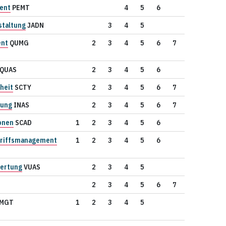
ent
PEMT
4
5
6
staltung
JADN
3
4
5
ent
QUMG
2
3
4
5
6
7
QUAS
2
3
4
5
6
heit
SCTY
2
3
4
5
6
7
rung
INAS
2
3
4
5
6
7
onen
SCAD
1
2
3
4
5
6
ugriffsmanagement
1
2
3
4
5
6
ertung
VUAS
2
3
4
5
2
3
4
5
6
7
MGT
1
2
3
4
5