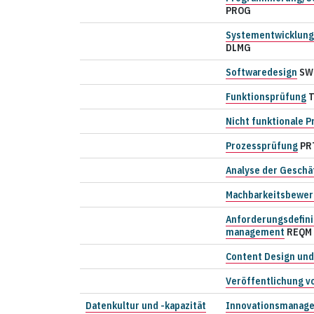
PROG
Systementwicklun
DLMG
Softwaredesign
SW
Funktionsprüfung
Nicht funktionale 
Prozessprüfung
PR
Analyse der Geschä
Machbarkeitsbewer
Anforderungsdefini
management
REQM
Content Design und
Veröffentlichung v
Datenkultur und -kapazität
Innovationsmanag