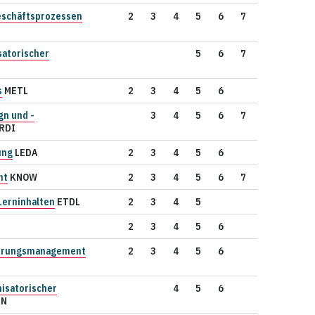
eschäftsprozessen
2
3
4
5
6
7
satorischer
5
6
7
s
METL
2
3
4
5
6
n und -
3
4
5
6
7
RDI
ung
LEDA
2
3
4
5
6
nt
KNOW
2
3
4
5
6
7
Lerninhalten
ETDL
2
3
4
5
2
3
4
5
6
erungsmanagement
2
3
4
5
6
isatorischer
4
5
6
EN