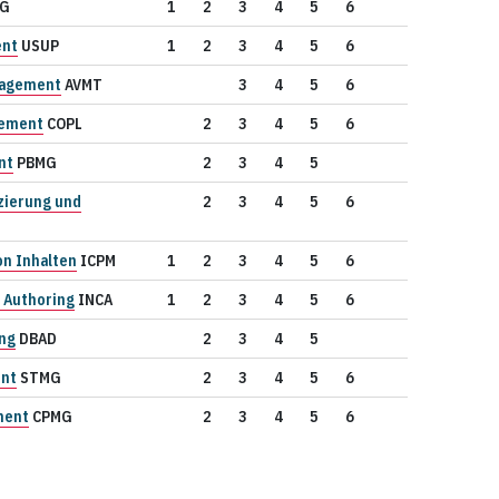
G
1
2
3
4
5
6
ent
USUP
1
2
3
4
5
6
nagement
AVMT
3
4
5
6
gement
COPL
2
3
4
5
6
nt
PBMG
2
3
4
5
izierung und
2
3
4
5
6
on Inhalten
ICPM
1
2
3
4
5
6
 Authoring
INCA
1
2
3
4
5
6
ng
DBAD
2
3
4
5
nt
STMG
2
3
4
5
6
ment
CPMG
2
3
4
5
6