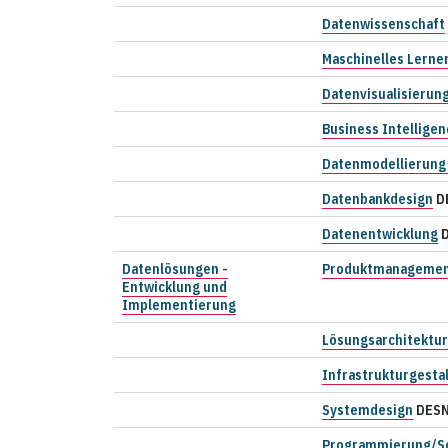
Datenwissenschaft
Maschinelles Lerne
Datenvisualisierun
Business Intelligen
Datenmodellierung 
Datenbankdesign
D
Datenentwicklung
Datenlösungen -
Produktmanageme
Entwicklung und
Implementierung
Lösungsarchitektur
Infrastrukturgesta
Systemdesign
DES
Programmierung/So