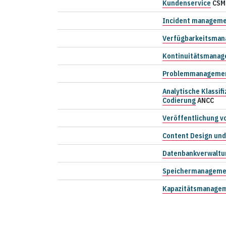
Kundenservice
CSM
Incident managem
Verfügbarkeitsma
Kontinuitätsmana
Problemmanageme
Analytische Klassif
Codierung
ANCC
Veröffentlichung v
Content Design und
Datenbankverwaltu
Speichermanageme
Kapazitätsmanage