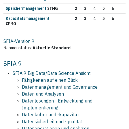
Speichermanagement
STMG
2
3
4
5
6
Kapazitätsmanagement
2
3
4
5
6
CPMG
SFIA-Version
9
Rahmenstatus:
Aktuelle Standard
SFIA 9
SFIA 9 Big Data/Data Science Ansicht
Fähigkeiten auf einen Blick
Datenmanagement und Governance
Daten und Analysen
Datenlösungen - Entwicklung und
Implementierung
Datenkultur und -kapazität
Datensicherheit und ‑qualität
Datenoperationen und Analysen