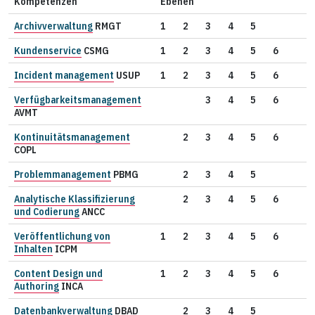
Kompetenzen
Ebenen
Archivverwaltung
RMGT
1
2
3
4
5
Kundenservice
CSMG
1
2
3
4
5
6
Incident management
USUP
1
2
3
4
5
6
Verfügbarkeitsmanagement
3
4
5
6
AVMT
Kontinuitätsmanagement
2
3
4
5
6
COPL
Problemmanagement
PBMG
2
3
4
5
Analytische Klassifizierung
2
3
4
5
6
und Codierung
ANCC
Veröffentlichung von
1
2
3
4
5
6
Inhalten
ICPM
Content Design und
1
2
3
4
5
6
Authoring
INCA
Datenbankverwaltung
DBAD
2
3
4
5