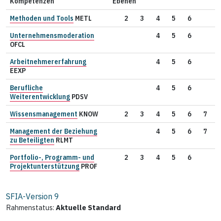
Kompetenzen
Ebenen
Methoden und Tools
METL
2
3
4
5
6
Unternehmensmoderation
4
5
6
OFCL
Arbeitnehmererfahrung
4
5
6
EEXP
Berufliche
4
5
6
Weiterentwicklung
PDSV
Wissensmanagement
KNOW
2
3
4
5
6
7
Management der Beziehung
4
5
6
7
zu Beteiligten
RLMT
Portfolio-, Programm- und
2
3
4
5
6
Projektunterstützung
PROF
SFIA-Version
9
Rahmenstatus:
Aktuelle Standard