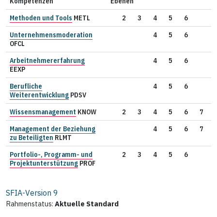
Kompetenzen
Ebenen
Methoden und Tools
METL
2
3
4
5
6
Unternehmensmoderation
4
5
6
OFCL
Arbeitnehmererfahrung
4
5
6
EEXP
Berufliche
4
5
6
Weiterentwicklung
PDSV
Wissensmanagement
KNOW
2
3
4
5
6
7
Management der Beziehung
4
5
6
7
zu Beteiligten
RLMT
Portfolio-, Programm- und
2
3
4
5
6
Projektunterstützung
PROF
SFIA-Version
9
Rahmenstatus:
Aktuelle Standard