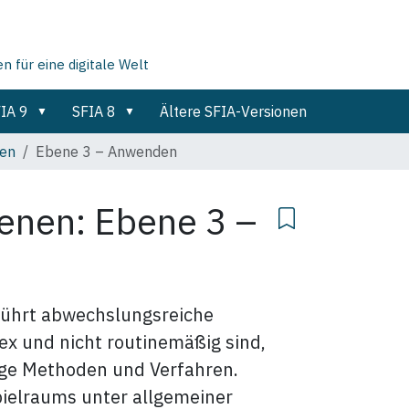
für eine digitale Welt
IA 9
SFIA 8
Ältere SFIA-Versionen
en
Ebene 3 – Anwenden
enen: Ebene 3 –
Führt abwechslungsreiche
x und nicht routinemäßig sind,
ge Methoden und Verfahren.
ielraums unter allgemeiner