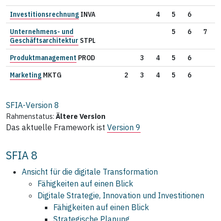
Investitionsrechnung
INVA
4
5
6
Unternehmens- und
5
6
7
Geschäftsarchitektur
STPL
Produktmanagement
PROD
3
4
5
6
Marketing
MKTG
2
3
4
5
6
SFIA-Version
8
Rahmenstatus:
Ältere Version
Das aktuelle Framework ist
Version 9
SFIA 8
Ansicht für die digitale Transformation
Fähigkeiten auf einen Blick
Digitale Strategie, Innovation und Investitionen
Fähigkeiten auf einen Blick
Strategische Planung