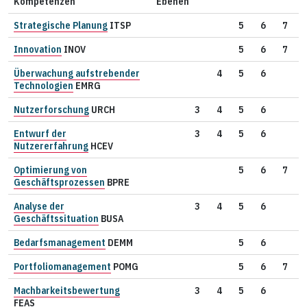
Kompetenzen
Ebenen
Strategische Planung
ITSP
5
6
7
Innovation
INOV
5
6
7
Überwachung aufstrebender
4
5
6
Technologien
EMRG
Nutzerforschung
URCH
3
4
5
6
Entwurf der
3
4
5
6
Nutzererfahrung
HCEV
Optimierung von
5
6
7
Geschäftsprozessen
BPRE
Analyse der
3
4
5
6
Geschäftssituation
BUSA
Bedarfsmanagement
DEMM
5
6
Portfoliomanagement
POMG
5
6
7
Machbarkeitsbewertung
3
4
5
6
FEAS