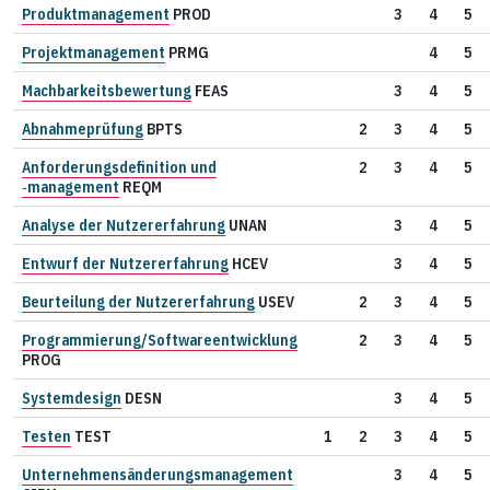
Produktmanagement
PROD
3
4
5
Projektmanagement
PRMG
4
5
Machbarkeitsbewertung
FEAS
3
4
5
Abnahmeprüfung
BPTS
2
3
4
5
Anforderungsdefinition und
2
3
4
5
‑management
REQM
Analyse der Nutzererfahrung
UNAN
3
4
5
Entwurf der Nutzererfahrung
HCEV
3
4
5
Beurteilung der Nutzererfahrung
USEV
2
3
4
5
Programmierung/Softwareentwicklung
2
3
4
5
PROG
Systemdesign
DESN
3
4
5
Testen
TEST
1
2
3
4
5
Unternehmensänderungsmanagement
3
4
5