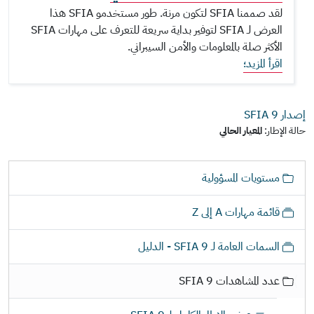
لقد صممنا SFIA لتكون مرنة. طور مستخدمو SFIA هذا
العرض لـ SFIA لتوفير بداية سريعة للتعرف على مهارات SFIA
الأكثر صلة بالمعلومات والأمن السيبراني.
اقرأ المزيد؛
إصدار SFIA
9
حالة الإطار:
المعيار الحالي
ا
مستويات المسؤولية
ل
ا
قائمة مهارات A إلى Z
ب
ح
السمات العامة لـ SFIA 9 - الدليل
ا
ر
عدد المشاهدات SFIA 9
ف
ي