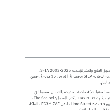
© حقوق الطبع والنشر لمؤسسة SFIA 2003-2025.
العلامة التجارية SFIA محمية في أكثر من 35 دولة في جميع
 العالم.
ة سفيا. شركة خاصة محدودة بالضمان. مسجلة في
إنجلترا برقم 04770377. المكتب المسجل: The Scalpel ،
الطابق 18 ، 52 Lime Street ، لندن EC3M 7AF ، المملكة
حدة (ليس للمراسلات)