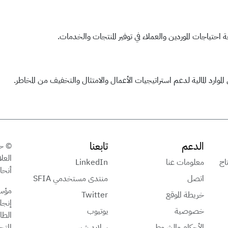
احتياجات الموردين والعملاء في توفير المنتجات والخدمات.
لموارد المالية لدعم استراتيجيات الأعمال والامتثال والتخفيف من المخاطر.
الدعم
تابعنا
تاج
معلومات عنا
LinkedIn
أنحاء
اتصل
منتدى مستخدمي SFIA
مؤسس
خريطة الموقع
Twitter
خصوصية
يوتيوب
الأحكام والشروط
سلايد شير
المت