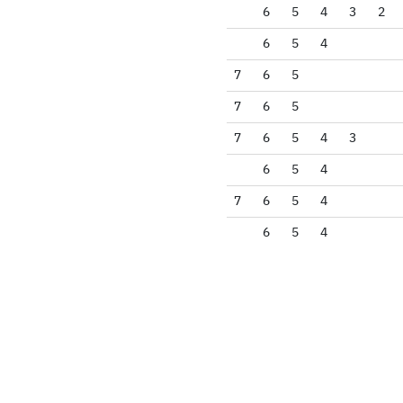
6
5
4
3
2
6
5
4
7
6
5
7
6
5
7
6
5
4
3
6
5
4
7
6
5
4
6
5
4