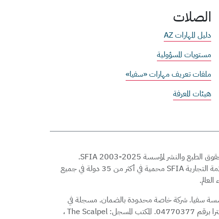
الصلات
دليل المهارات AZ
مستويات المسؤولية
ملفات تعريف مهارات «سفيا»
هيئات المعرفة
© حقوق الطبع والنشر لمؤسسة SFIA 2003-2025.
العلامة التجارية SFIA محمية في أكثر من 35 دولة في جميع
 العالم.
ة سفيا. شركة خاصة محدودة بالضمان. مسجلة في
إنجلترا برقم 04770377. المكتب المسجل: The Scalpel ،