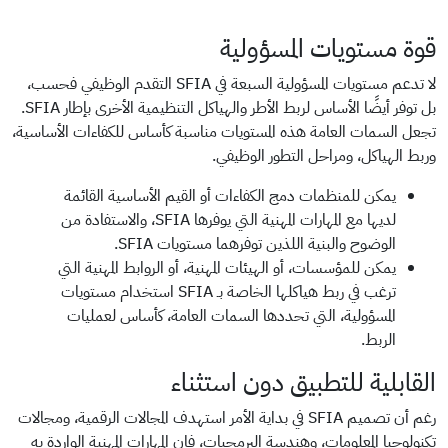
قوة مستويات المسؤولية
لا تدعم مستويات المسؤولية السبعة في SFIA التقدم الوظيفي فحسب،
بل توفر أيضًا الأساس لربط الأطر والهياكل التنظيمية الأخرى بإطار SFIA.
تجعل السمات العامة هذه المستويات مناسبة كأساس للكفاءات الأساسية،
وربط الهياكل، ومراحل التطور الوظيفي.
يمكن للمنظمات دمج الكفاءات أو القيم الأساسية القائمة
لديها مع المهارات المهنية التي يوفرها SFIA، والاستفادة من
الوضوح والبنية اللذين توفرهما مستويات SFIA.
يمكن للمؤسسات، أو الهيئات المهنية، أو الروابط المهنية التي
ترغب في ربط هياكلها الخاصة بـ SFIA استخدام مستويات
المسؤولية، التي تحددها السمات العامة، كأساس لعمليات
الربط.
القابلية للتطبيق دون استثناء
رغم أن تصميم SFIA في بداية الأمر استهدف المجالات الرقمية، ومجالات
تكنولوجيا المعلومات، وهندسة البرمجيات، فإن المهارات المهنية الواردة به