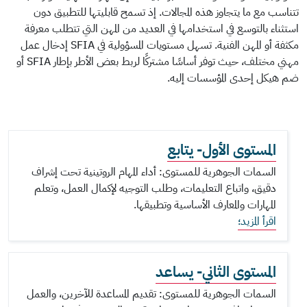
تتناسب مع ما يتجاوز هذه المجالات. إذ تسمح قابليتها للتطبيق دون
استثناء بالتوسع في استخدامها في العديد من المهن التي تتطلب معرفة
مكثفة أو المهن الفنية. تسهل مستويات المسؤولية في SFIA إدخال عمل
مهني مختلف، حيث توفر أساسًا مشتركًا لربط بعض الأطر بإطار SFIA أو
ضم هيكل إحدى المؤسسات إليه.
المستوى الأول- يتابع
السمات الجوهرية للمستوى: أداء المهام الروتينية تحت إشراف
دقيق، واتباع التعليمات، وطلب التوجيه لإكمال العمل، وتعلم
المهارات والمعارف الأساسية وتطبيقها.
اقرأ المزيد؛
المستوى الثاني- يساعد
السمات الجوهرية للمستوى: تقديم المساعدة للآخرين، والعمل