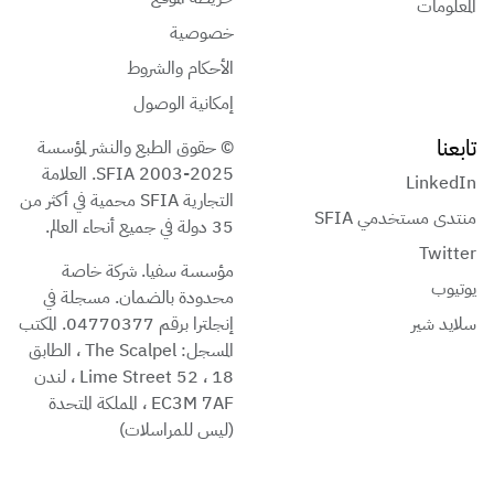
المعلومات
خصوصية
الأحكام والشروط
إمكانية الوصول
تابعنا
© حقوق الطبع والنشر لمؤسسة
SFIA 2003-2025. العلامة
LinkedIn
التجارية SFIA محمية في أكثر من
منتدى مستخدمي SFIA
35 دولة في جميع أنحاء العالم.
Twitter
مؤسسة سفيا. شركة خاصة
يوتيوب
محدودة بالضمان. مسجلة في
سلايد شير
إنجلترا برقم 04770377. المكتب
المسجل: The Scalpel ، الطابق
18 ، 52 Lime Street ، لندن
EC3M 7AF ، المملكة المتحدة
(ليس للمراسلات)