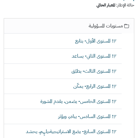
حالة الإطار:
المعيار الحالي
ا
مستويات المسؤولية
ل
ا
المستوى الأول- يتابع
ب
ح
المستوى الثاني- يساعد
ا
ر
المستوى الثالث- يطبّق
ف
ي
المستوى الرابع- يمكّن
ا
ل
المستوى الخامس- يضمن، يقدم المشورة
ن
ت
المستوى السادس- يبادر، ويؤثر
المستوى السابع- يضع الاستراتيجية،يلهِم، يحشد